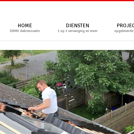
HOME
DIENSTEN
PROJE
DRMV dakrenovatie
1 op 1 vervanging en meer
opgeleverde