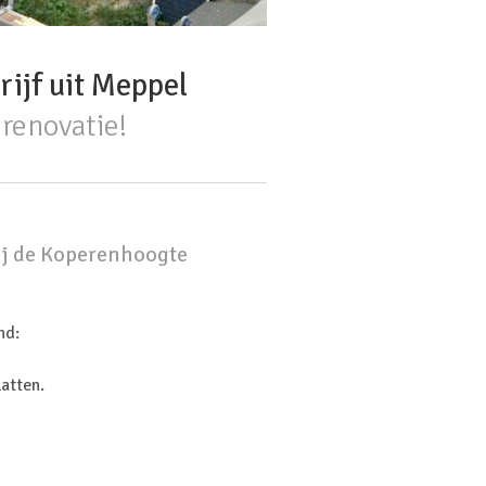
ijf uit Meppel
renovatie!
ij de Koperenhoogte
nd:
latten.