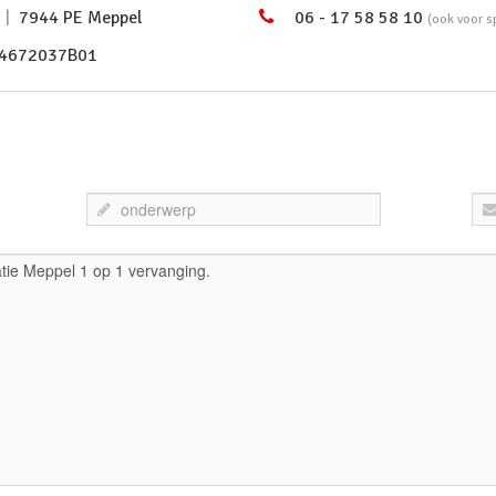
3
|
7944 PE Meppel
06 - 17 58 58 10
(ook voor s
94672037B01